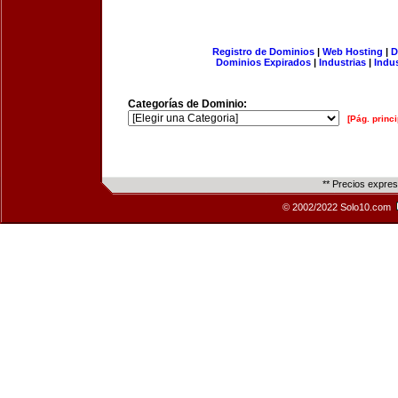
Registro de Dominios
|
Web Hosting
|
D
Dominios Expirados
|
Industrias
|
Indu
Categorías de Dominio:
[Pág. princi
** Precios expre
© 2002/2022 Solo10.com