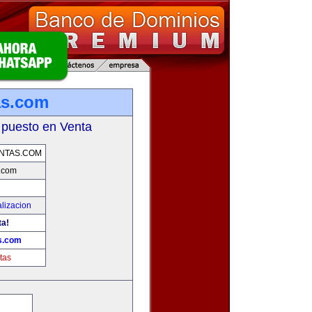
as.com
 puesto en Venta
NTAS.COM
.com
lizacion
ta!
s.com
tas