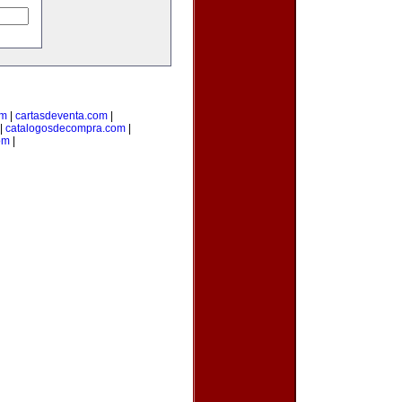
om
|
cartasdeventa.com
|
|
catalogosdecompra.com
|
om
|