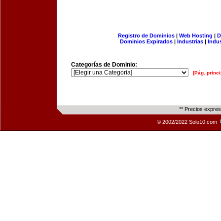
Registro de Dominios
|
Web Hosting
|
D
Dominios Expirados
|
Industrias
|
Indu
Categorías de Dominio:
[Pág. princi
** Precios expre
© 2002/2022 Solo10.com