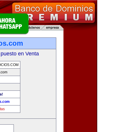
ios.com
 puesto en Venta
OCIOS.COM
s.com
a!
os.com
tas