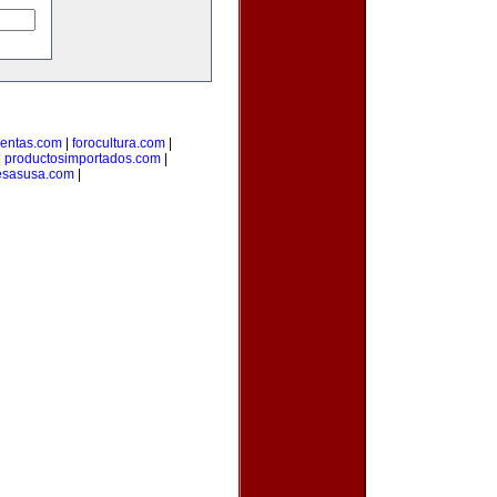
uentas.com
|
forocultura.com
|
|
productosimportados.com
|
sasusa.com
|