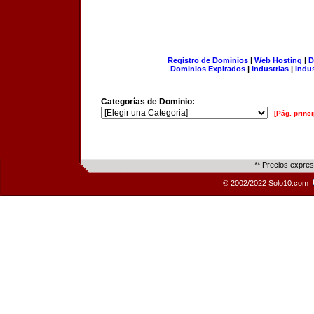
Registro de Dominios
|
Web Hosting
|
D
Dominios Expirados
|
Industrias
|
Indu
Categorías de Dominio:
[Pág. princi
** Precios expre
© 2002/2022 Solo10.com