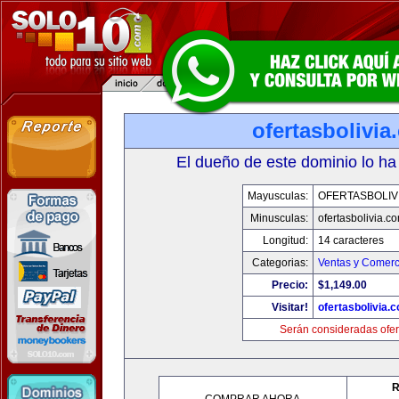
ofertasbolivia
El dueño de este dominio lo ha
Mayusculas:
OFERTASBOLIV
Minusculas:
ofertasbolivia.c
Longitud:
14 caracteres
Categorias:
Ventas y Comerc
Precio:
$1,149.00
Visitar!
ofertasbolivia.
Serán consideradas ofer
R