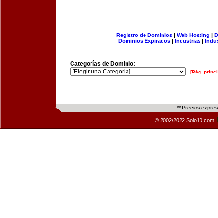
Registro de Dominios
|
Web Hosting
|
D
Dominios Expirados
|
Industrias
|
Indu
Categorías de Dominio:
[Pág. princi
** Precios expre
© 2002/2022 Solo10.com