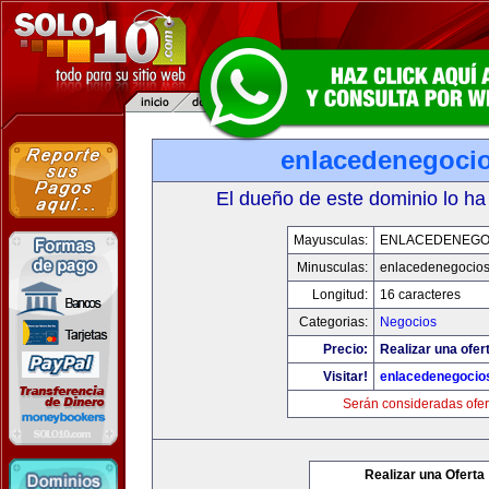
enlacedenegoci
El dueño de este dominio lo ha
Mayusculas:
ENLACEDENEGO
Minusculas:
enlacedenegocio
Longitud:
16 caracteres
Categorias:
Negocios
Precio:
Realizar una ofer
Visitar!
enlacedenegocio
Serán consideradas ofer
Realizar una Oferta