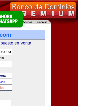
.com
 puesto en Venta
OS.COM
com
erta!
.com
tas