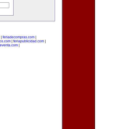
|
feriadecompras.com
|
ios.com
|
feriapublicidad.com
|
deventa.com
|